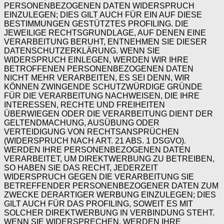
PERSONENBEZOGENEN DATEN WIDERSPRUCH
EINZULEGEN; DIES GILT AUCH FÜR EIN AUF DIESE
BESTIMMUNGEN GESTÜTZTES PROFILING. DIE
JEWEILIGE RECHTSGRUNDLAGE, AUF DENEN EINE
VERARBEITUNG BERUHT, ENTNEHMEN SIE DIESER
DATENSCHUTZERKLÄRUNG. WENN SIE
WIDERSPRUCH EINLEGEN, WERDEN WIR IHRE
BETROFFENEN PERSONENBEZOGENEN DATEN
NICHT MEHR VERARBEITEN, ES SEI DENN, WIR
KÖNNEN ZWINGENDE SCHUTZWÜRDIGE GRÜNDE
FÜR DIE VERARBEITUNG NACHWEISEN, DIE IHRE
INTERESSEN, RECHTE UND FREIHEITEN
ÜBERWIEGEN ODER DIE VERARBEITUNG DIENT DER
GELTENDMACHUNG, AUSÜBUNG ODER
VERTEIDIGUNG VON RECHTSANSPRÜCHEN
(WIDERSPRUCH NACH ART. 21 ABS. 1 DSGVO).
WERDEN IHRE PERSONENBEZOGENEN DATEN
VERARBEITET, UM DIREKTWERBUNG ZU BETREIBEN,
SO HABEN SIE DAS RECHT, JEDERZEIT
WIDERSPRUCH GEGEN DIE VERARBEITUNG SIE
BETREFFENDER PERSONENBEZOGENER DATEN ZUM
ZWECKE DERARTIGER WERBUNG EINZULEGEN; DIES
GILT AUCH FÜR DAS PROFILING, SOWEIT ES MIT
SOLCHER DIREKTWERBUNG IN VERBINDUNG STEHT.
WENN SIE WIDERSPRECHEN, WERDEN IHRE